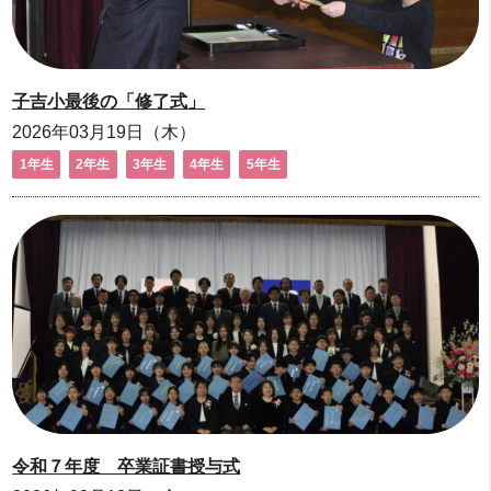
子吉小最後の「修了式」
2026年03月19日（木）
1年生
2年生
3年生
4年生
5年生
令和７年度 卒業証書授与式