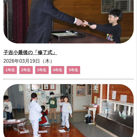
子吉小最後の「修了式」
2026年03月19日（木）
1年生
2年生
3年生
4年生
5年生