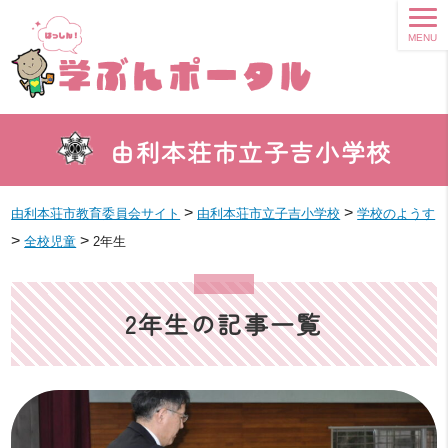
MENU
由利本荘市立子吉小学校
>
>
由利本荘市教育委員会サイト
由利本荘市立子吉小学校
学校のようす
>
>
全校児童
2年生
2年生の記事一覧