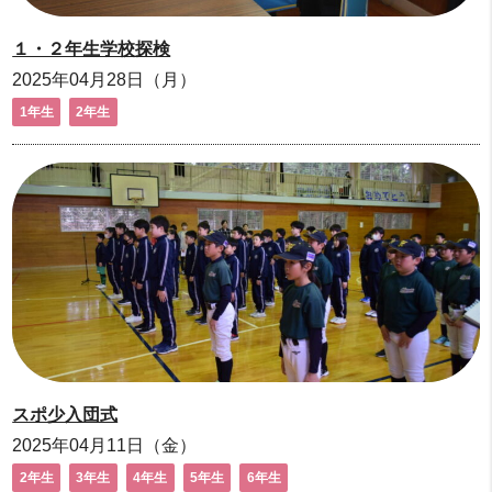
１・２年生学校探検
2025年04月28日（月）
1年生
2年生
スポ少入団式
2025年04月11日（金）
2年生
3年生
4年生
5年生
6年生