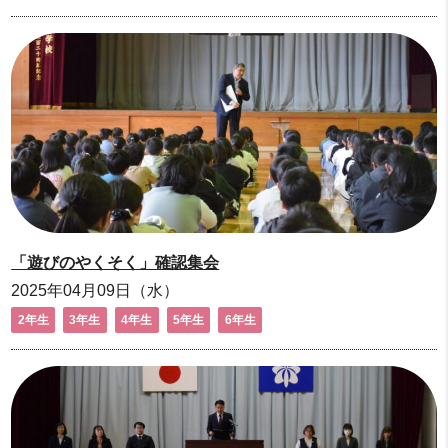
「遊びのやくそく」確認集会
2025年04月09日（水）
2年生
3年生
4年生
5年生
6年生