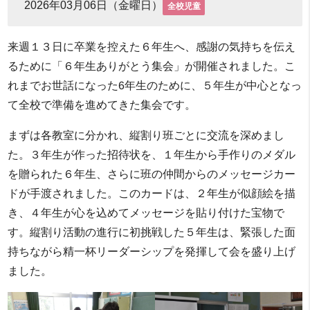
2026年03月06日（金曜日）
全校児童
来週１３日に卒業を控えた６年生へ、感謝の気持ちを伝え
るために「６年生ありがとう集会」が開催されました。こ
れまでお世話になった6年生のために、５年生が中心となっ
て全校で準備を進めてきた集会です。
まずは各教室に分かれ、縦割り班ごとに交流を深めまし
た。３年生が作った招待状を、１年生から手作りのメダル
を贈られた６年生、さらに班の仲間からのメッセージカー
ドが手渡されました。このカードは、２年生が似顔絵を描
き、４年生が心を込めてメッセージを貼り付けた宝物で
す。縦割り活動の進行に初挑戦した５年生は、緊張した面
持ちながら精一杯リーダーシップを発揮して会を盛り上げ
ました。