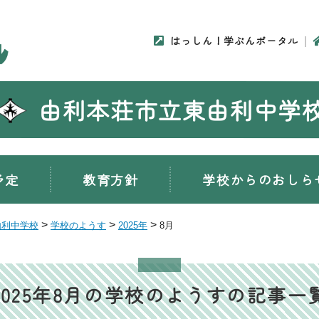
はっしん！学ぶんポータル
由利本荘市立東由利中学
予定
教育方針
学校からのおしら
>
>
>
由利中学校
学校のようす
2025年
8月
2025年8月の学校のようすの記事一