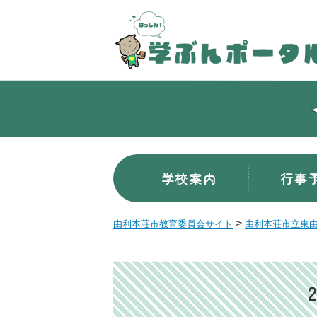
学校案内
行事
>
由利本荘市教育委員会サイト
由利本荘市立東