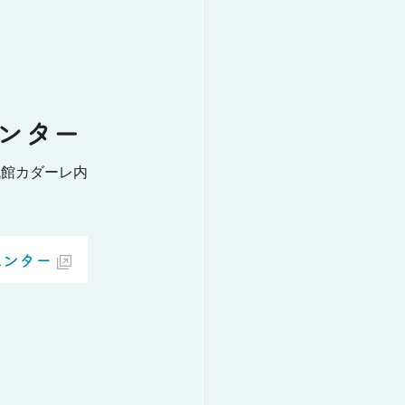
ンター
流館カダーレ内
センター