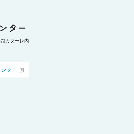
ンター
流館カダーレ内
センター