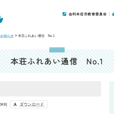
由利本荘市教育委員会
>
のお知らせ
本荘ふれあい通信 No.1
本荘ふれあい通信 No.1
ダウンロード
.3KB]