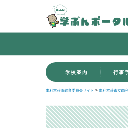
学校案内
行事
>
由利本荘市教育委員会サイト
由利本荘市立由