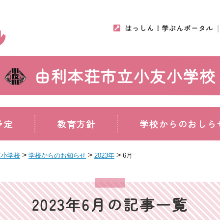
はっしん！学ぶんポータル
由利本荘市立小友小学校
予定
教育方針
学校からのおしら
>
>
>
友小学校
学校からのお知らせ
2023年
6月
2023年6月の記事一覧