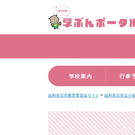
学校案内
行事
>
由利本荘市教育委員会サイト
由利本荘市立小