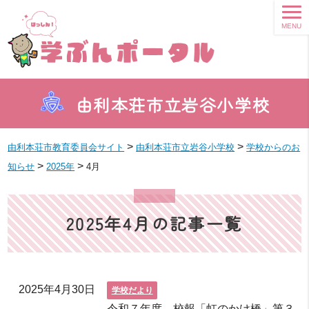
MENU
由利本荘市立岩谷小学校
>
>
由利本荘市教育委員会サイト
由利本荘市立岩谷小学校
学校からのお
>
>
知らせ
2025年
4月
2025年4月の記事一覧
2025年4月30日
学校だより
令和７年度 校報「虹のかけ橋」第３