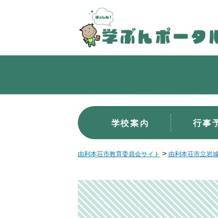
学校案内
行事
>
由利本荘市教育委員会サイト
由利本荘市立岩