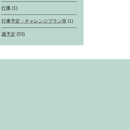
行事
(1)
行事予定・チャレンジプラン等
(1)
週予定
(53)