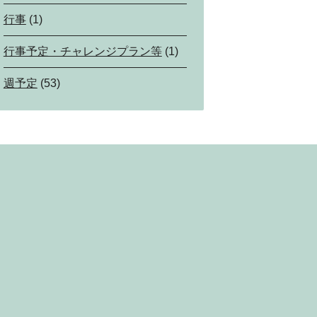
行事
(1)
行事予定・チャレンジプラン等
(1)
週予定
(53)