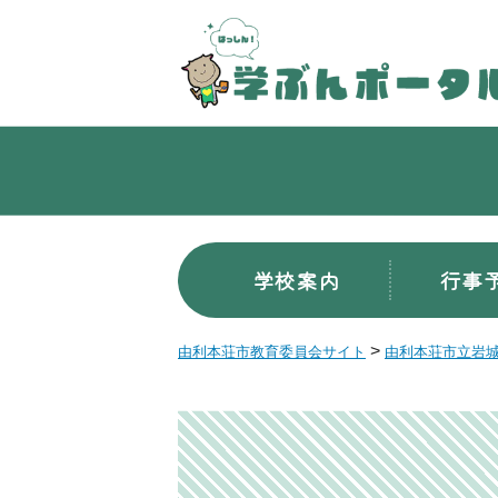
学校案内
行事
>
由利本荘市教育委員会サイト
由利本荘市立岩