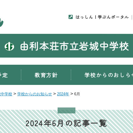
はっしん！学ぶんポータル
由利本荘市立岩城中学校
予定
教育方針
学校からのおしら
>
>
>
城中学校
学校からのお知らせ
2024年
6月
2024年6月の記事一覧