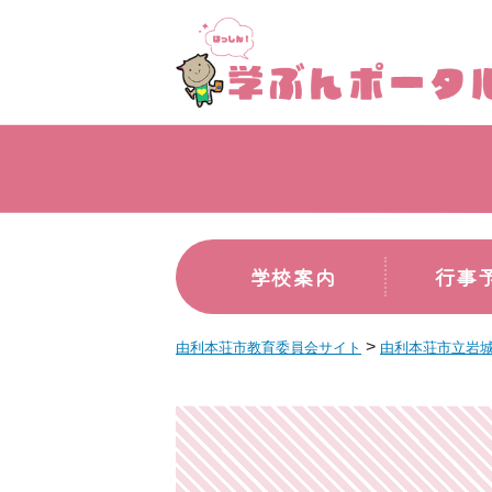
学校案内
行事
>
由利本荘市教育委員会サイト
由利本荘市立岩