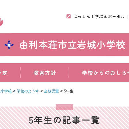
はっしん！学ぶんポータル
由利本荘市立岩城小学校
予定
教育方針
学校からのおしら
>
>
>
城小学校
学校のようす
全校児童
5年生
5年生の記事一覧