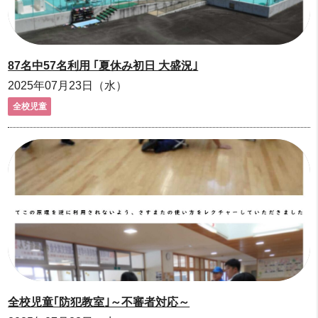
87名中57名利用 ｢夏休み初日 大盛況｣
2025年07月23日（水）
全校児童
全校児童｢防犯教室｣～不審者対応～