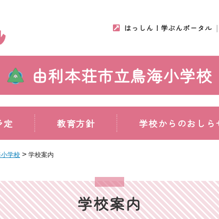
はっしん！学ぶんポータル
由利本荘市立鳥海小学校
予定
教育方針
学校からのおしら
>
海小学校
学校案内
学校案内