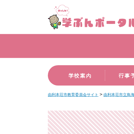
学校案内
行事
>
由利本荘市教育委員会サイト
由利本荘市立鳥