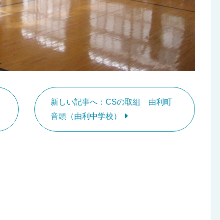
新しい記事へ：CSの取組 由利町
音頭（由利中学校）