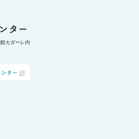
ンター
流館カダーレ内
センター