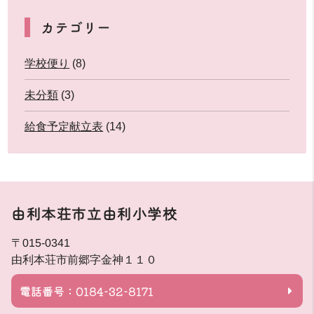
カテゴリー
学校便り
(8)
未分類
(3)
給食予定献立表
(14)
由利本荘市立由利小学校
〒015-0341
由利本荘市前郷字金神１１０
電話番号：0184-32-8171