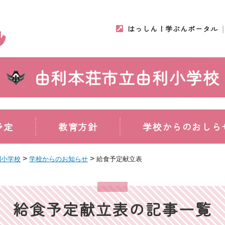
はっしん！学ぶんポータル
由利本荘市立由利小学校
予定
教育方針
学校からのおしら
>
>
利小学校
学校からのお知らせ
給食予定献立表
給食予定献立表の記事一覧