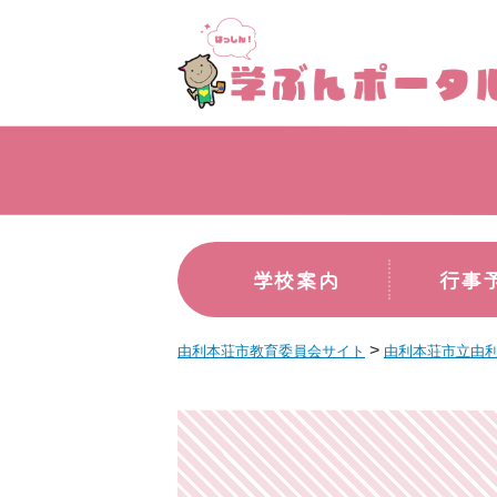
学校案内
行事
>
由利本荘市教育委員会サイト
由利本荘市立由