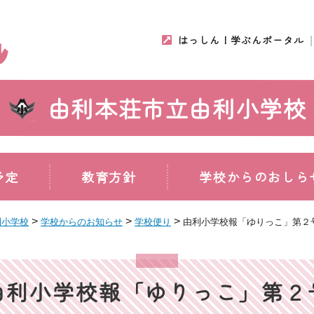
はっしん！学ぶんポータル
由利本荘市立由利小学校
予定
教育方針
学校からのおしら
>
>
>
利小学校
学校からのお知らせ
学校便り
由利小学校報「ゆりっこ」第２
由利小学校報「ゆりっこ」第２