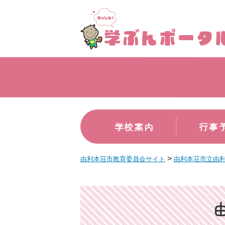
学校案内
行事
>
由利本荘市教育委員会サイト
由利本荘市立由