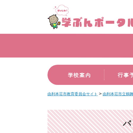
学校案内
行事
>
由利本荘市教育委員会サイト
由利本荘市立鶴
バ