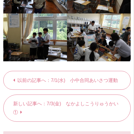
以前の記事へ：7/1(水) 小中合同あいさつ運動
新しい記事へ：7/3(金) なかよしこうりゅうかい
①