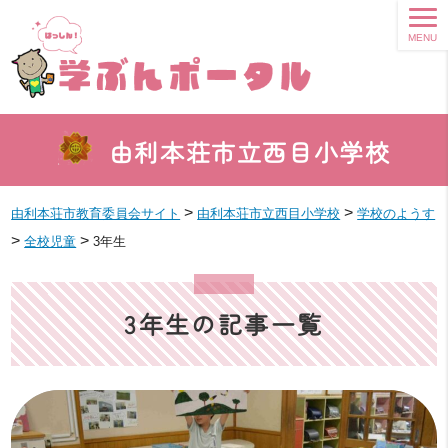
MENU
由利本荘市立西目小学校
>
>
由利本荘市教育委員会サイト
由利本荘市立西目小学校
学校のようす
>
>
全校児童
3年生
3年生の記事一覧