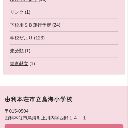
リンク
(1)
下校用ＳＢ運行予定
(24)
学校だより
(123)
未分類
(1)
給食献立
(1)
由利本荘市立鳥海小学校
〒015-0504
由利本荘市鳥海町上川内字西野１４－１