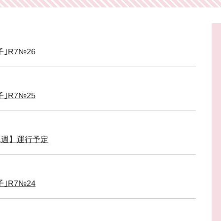
｣R7№26
｣R7№25
1週】運行予定
｣R7№24