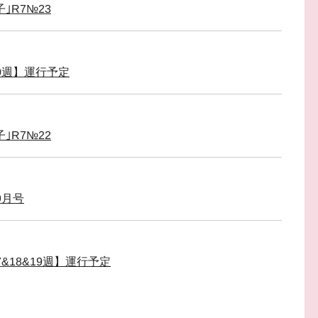
｣R7№23
0週】運行予定
｣R7№22
9月号
&18&19週】運行予定