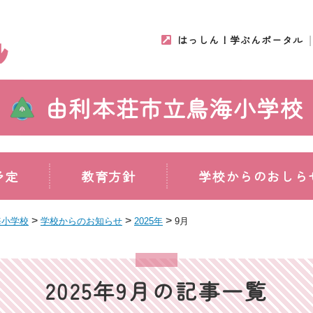
はっしん！学ぶんポータル
由利本荘市立鳥海小学校
予定
教育方針
学校からのおしら
>
>
>
海小学校
学校からのお知らせ
2025年
9月
2025年9月の記事一覧