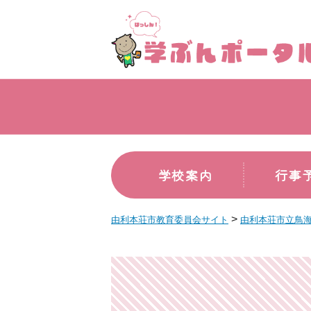
学校案内
行事
>
由利本荘市教育委員会サイト
由利本荘市立鳥