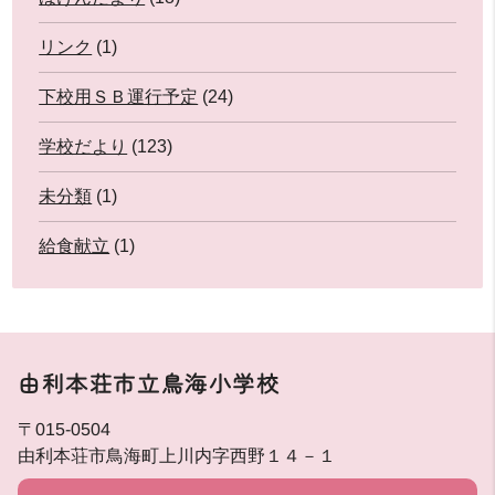
リンク
(1)
下校用ＳＢ運行予定
(24)
学校だより
(123)
未分類
(1)
給食献立
(1)
由利本荘市立鳥海小学校
〒015-0504
由利本荘市鳥海町上川内字西野１４－１