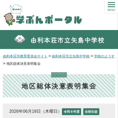
MENU
由利本荘市立矢島中学校
>
>
由利本荘市教育委員会サイト
由利本荘市立矢島中学校
学校のようす
>
地区総体決意表明集会
地区総体決意表明集会
2026年06月18日（木曜日）
令和８年度
全校生徒