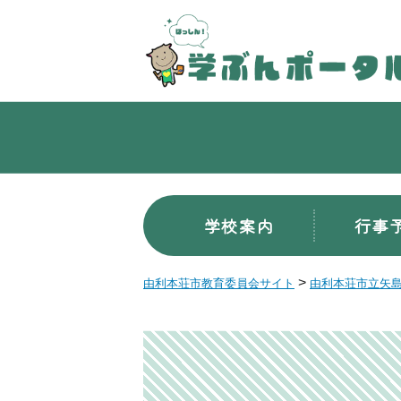
学校案内
行事
>
由利本荘市教育委員会サイト
由利本荘市立矢