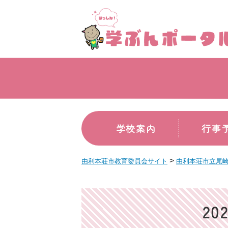
学校案内
行事
>
由利本荘市教育委員会サイト
由利本荘市立尾
2