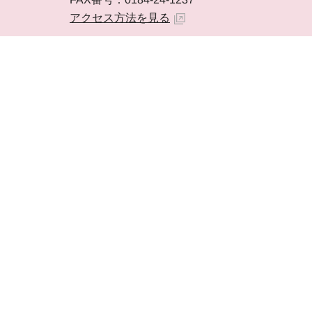
アクセス方法を見る
はっしん！学ぶんポータルTO
由利本荘市ホームページ 由利本荘市
著作権・免責事項等