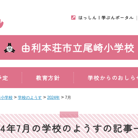
はっしん！学ぶんポータル
由利本荘市立尾崎小学校
予定
教育方針
学校からのおしら
>
>
>
崎小学校
学校のようす
2024年
7月
024年7月の学校のようすの記事