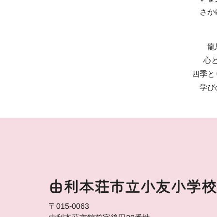
さか
龍
心
四季と
学び
由利本荘市立小友小学校
〒015-0063