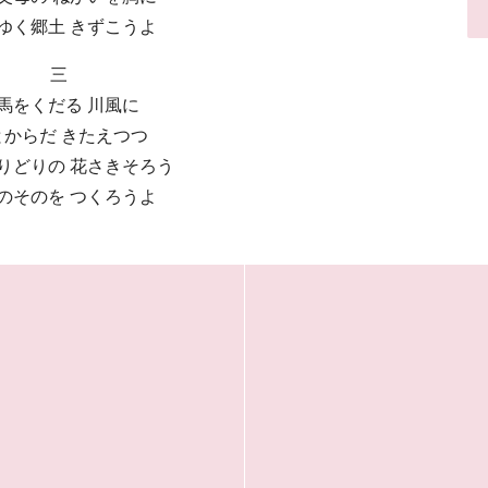
ゆく郷土 きずこうよ
三
馬をくだる 川風に
とからだ きたえつつ
りどりの 花さきそろう
のそのを つくろうよ