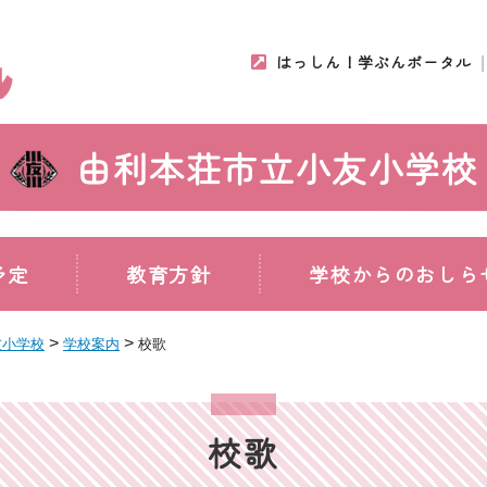
はっしん！学ぶんポータル
由利本荘市立小友小学校
予定
教育方針
学校からのおしら
>
>
友小学校
学校案内
校歌
校歌