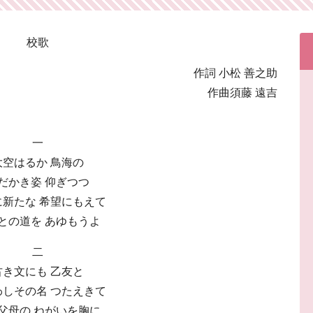
校歌
作詞 小松 善之助
作曲須藤 遠吉
一
大空はるか 鳥海の
だかき姿 仰ぎつつ
に新たな 希望にもえて
との道を あゆもうよ
二
古き文にも 乙友と
わしその名 つたえきて
父母の ねがいを胸に