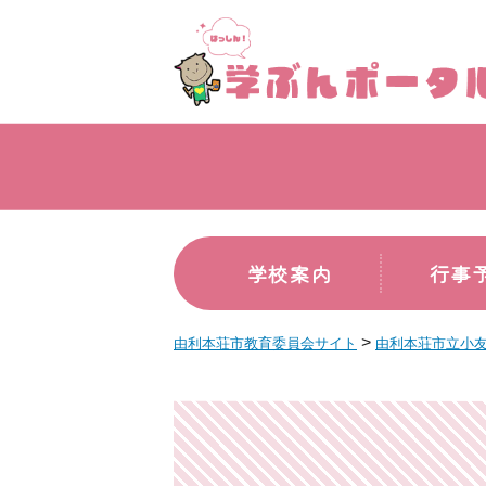
学校案内
行事
>
由利本荘市教育委員会サイト
由利本荘市立小