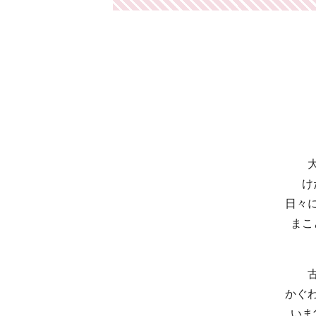
け
日々
まこ
かぐ
いま