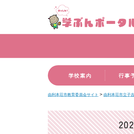
学校案内
行事
>
由利本荘市教育委員会サイト
由利本荘市立子
2