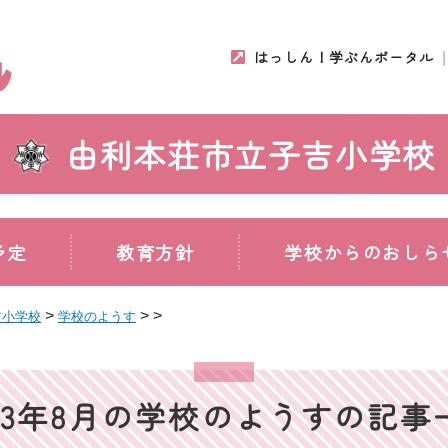
はっしん！学ぶんポータル
由利本荘市立子吉小学校
予定
教育方針
学校からのおしら
>
>
>
吉小学校
学校のようす
023年8月の学校のようすの記事