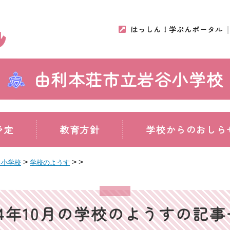
はっしん！学ぶんポータル
由利本荘市立岩谷小学校
予定
教育方針
学校からのおしら
>
>
>
谷小学校
学校のようす
24年10月の学校のようすの記