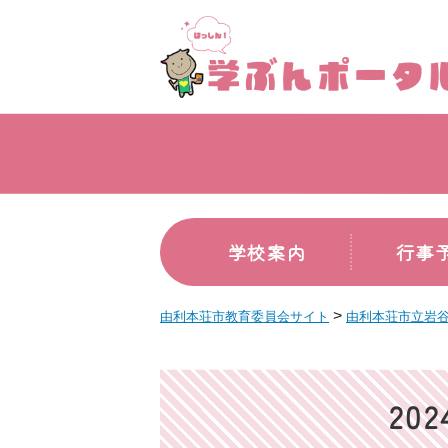
学校案内
行事
>
由利本荘市教育委員会サイト
由利本荘市立岩
20