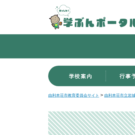
学校案内
行事
>
由利本荘市教育委員会サイト
由利本荘市立岩