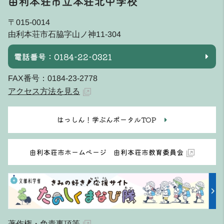
由利本荘市立本荘北中学校
〒015-0014
由利本荘市石脇字山ノ神11-304
電話番号：0184-22-0321
FAX番号：0184-23-2778
アクセス方法を見る
はっしん！学ぶんポータルTOP
由利本荘市ホームページ 由利本荘市教育委員会
著作権・免責事項等