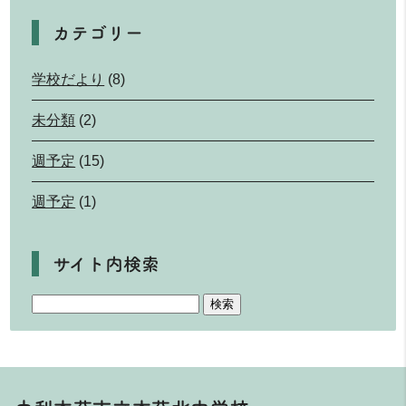
カテゴリー
学校だより
(8)
未分類
(2)
週予定
(15)
週予定
(1)
サイト内検索