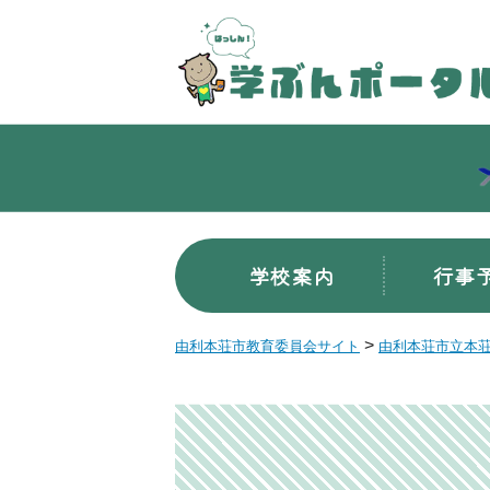
学校案内
行事
>
由利本荘市教育委員会サイト
由利本荘市立本