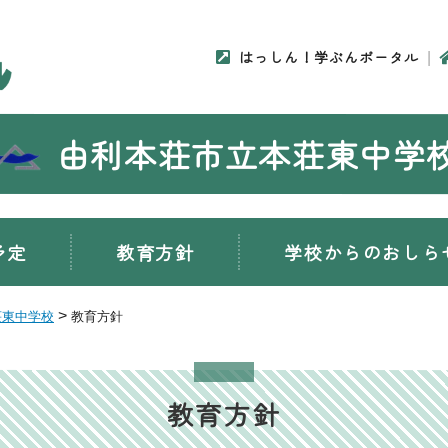
はっしん！学ぶんポータル
由利本荘市立本荘東中学
予定
教育方針
学校からのおしら
>
荘東中学校
教育方針
教育方針