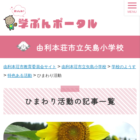
MENU
由利本荘市立矢島小学校
>
>
由利本荘市教育委員会サイト
由利本荘市立矢島小学校
学校のようす
>
>
特色ある活動
ひまわり活動
ひまわり活動の記事一覧